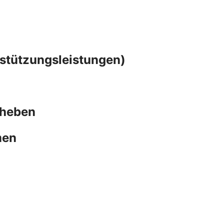
rstützungsleistungen)
bheben
men