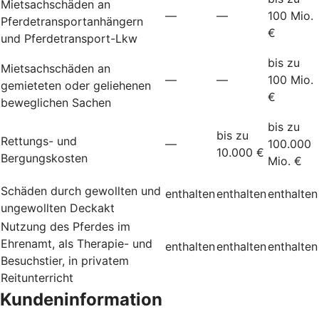
Mietsachschäden an
—
—
100 Mio.
Pferdetransportanhängern
€
und Pferdetransport-Lkw
bis zu
Mietsachschäden an
—
—
100 Mio.
gemieteten oder geliehenen
€
beweglichen Sachen
bis zu
bis zu
Rettungs- und
—
100.000
10.000 €
Bergungskosten
Mio. €
Schäden durch gewollten und
enthalten
enthalten
enthalten
ungewollten Deckakt
Nutzung des Pferdes im
Ehrenamt, als Therapie- und
enthalten
enthalten
enthalten
Besuchstier, in privatem
Reitunterricht
Kundeninformation