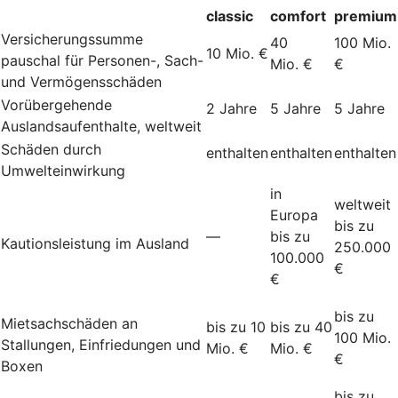
classic
comfort
premium
Versicherungssumme
40
100 Mio.
10 Mio. €
pauschal für Personen-, Sach-
Mio. €
€
und Vermögensschäden
Vorübergehende
2 Jahre
5 Jahre
5 Jahre
Auslandsaufenthalte, weltweit
Schäden durch
enthalten
enthalten
enthalten
Umwelteinwirkung
in
weltweit
Europa
bis zu
—
bis zu
Kautionsleistung im Ausland
250.000
100.000
€
€
bis zu
Mietsachschäden an
bis zu 10
bis zu 40
100 Mio.
Stallungen, Einfriedungen und
Mio. €
Mio. €
€
Boxen
bis zu